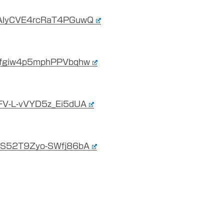
oAIyCVE4rcRaT4PGuwQ
jufgiw4p5mphPPVbqhw
FV-L-vVYD5z_Ei5dUA
3kS52T9Zyo-SWfj86bA