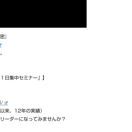
秘密』
す。
 １日集中セミナー」】
l/
年以来、12年の実績）
リーダーになってみませんか？