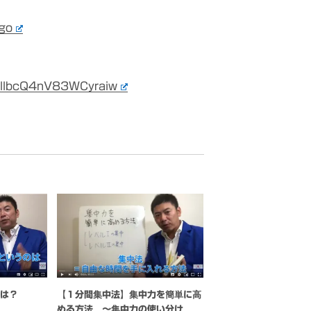
igo
qllbcQ4nV83WCyraiw
とは？
【１分間集中法】集中力を簡単に高
める方法 〜集中力の使い分け