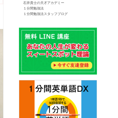
石井貴士の天才アカデミー
１分間勉強法
１分間勉強法スタッフブログ