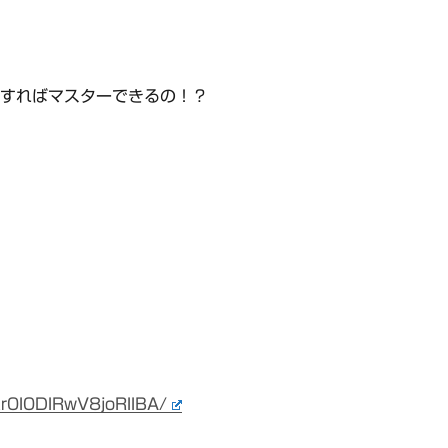
すればマスターできるの！？
r0I0DIRwV8joRIIBA/