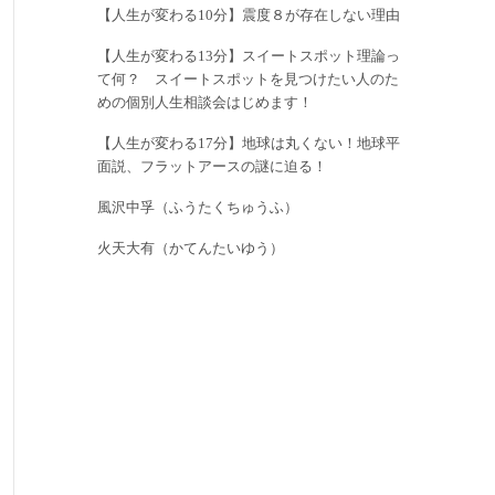
【人生が変わる10分】震度８が存在しない理由
【人生が変わる13分】スイートスポット理論っ
て何？ スイートスポットを見つけたい人のた
めの個別人生相談会はじめます！
【人生が変わる17分】地球は丸くない！地球平
面説、フラットアースの謎に迫る！
風沢中孚（ふうたくちゅうふ）
火天大有（かてんたいゆう）