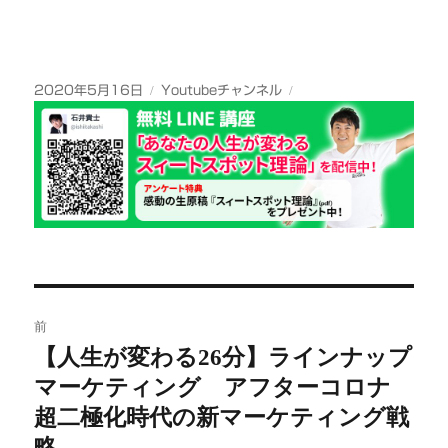
投
カ
2020年5月16日
Youtubeチャンネル
稿
テ
日:
ゴ
リ
ー
投
前
稿
【人生が変わる26分】ラインナップ
前
マーケティング アフターコロナ
の
ナ
投
超二極化時代の新マーケティング戦
ビ
稿:
略