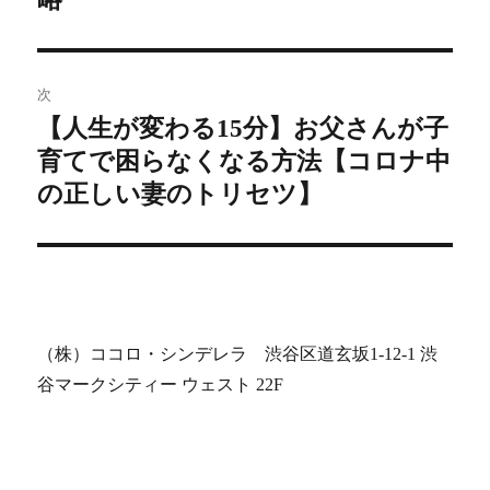
ゲ
ー
次
シ
【人生が変わる15分】お父さんが子
次
育てで困らなくなる方法【コロナ中
の
ョ
投
の正しい妻のトリセツ】
ン
稿:
（株）ココロ・シンデレラ 渋谷区道玄坂1-12-1 渋
谷マークシティー ウェスト 22F