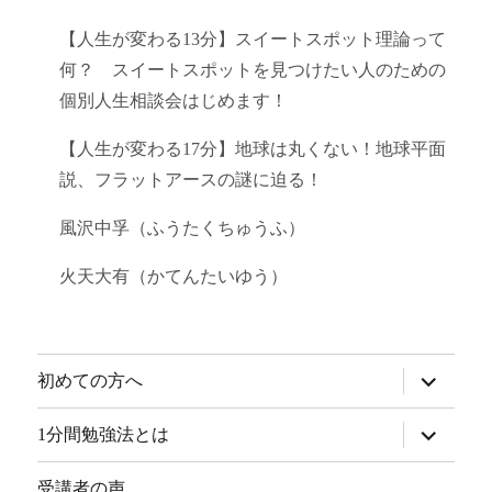
【人生が変わる13分】スイートスポット理論って
何？ スイートスポットを見つけたい人のための
個別人生相談会はじめます！
【人生が変わる17分】地球は丸くない！地球平面
説、フラットアースの謎に迫る！
風沢中孚（ふうたくちゅうふ）
火天大有（かてんたいゆう）
サ
初めての方へ
ブ
メ
ニ
サ
1分間勉強法とは
ュ
ブ
ー
メ
を
ニ
受講者の声