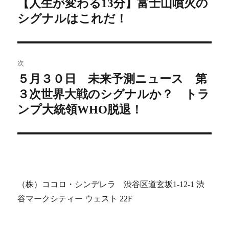
【人生が変わる13分】富士山噴火の
前
シグナルはこれだ！
の
ナ
投
ビ
稿:
ゲ
次
５月３０日 未来予測ニュース 第
次
ー
３次世界大戦のシグナルか？ トラ
の
シ
投
ンプ大統領WHO脱退！
稿:
ョ
ン
（株）ココロ・シンデレラ 渋谷区道玄坂1-12-1 渋
谷マークシティー ウェスト 22F