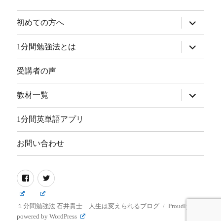
サ
初めての方へ
ブ
メ
ニ
サ
1分間勉強法とは
ュ
ブ
ー
メ
を
ニ
受講者の声
展
ュ
開
ー
を
サ
教材一覧
展
ブ
開
メ
ニ
1分間英単語アプリ
ュ
ー
を
お問い合わせ
展
開
Facebook
Twitter
１分間勉強法 石井貴士 人生は変えられるブログ
Proudly
powered by WordPress