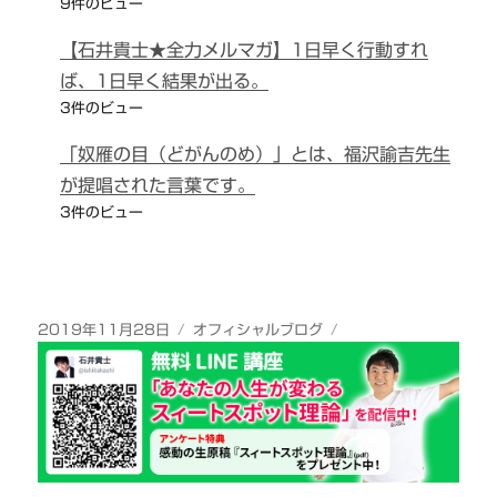
9件のビュー
【石井貴士★全力メルマガ】1日早く行動すれ
ば、1日早く結果が出る。
3件のビュー
「奴雁の目（どがんのめ）」とは、福沢諭吉先生
が提唱された言葉です。
3件のビュー
投
カ
2019年11月28日
オフィシャルブログ
稿
テ
日:
ゴ
リ
ー