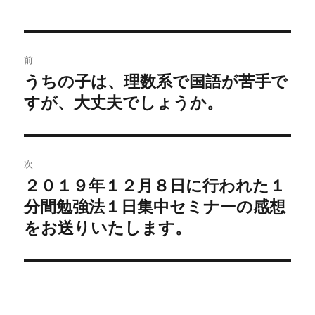
投
前
稿
うちの子は、理数系で国語が苦手で
前
すが、大丈夫でしょうか。
の
ナ
投
ビ
稿:
ゲ
次
２０１９年１２月８日に行われた１
次
ー
分間勉強法１日集中セミナーの感想
の
シ
投
をお送りいたします。
稿:
ョ
ン