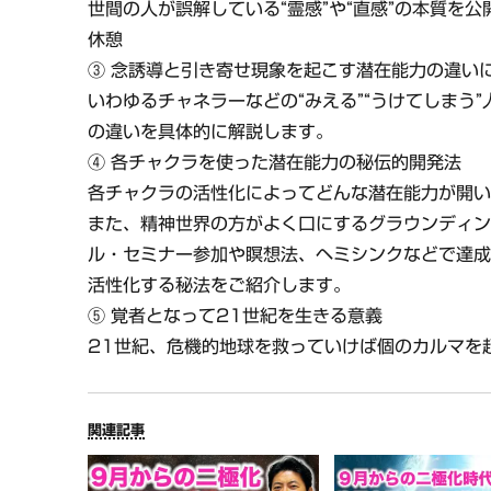
世間の人が誤解している“霊感”や“直感”の本質を公
休憩
③ 念誘導と引き寄せ現象を起こす潜在能力の違い
いわゆるチャネラーなどの“みえる”“うけてしまう
の違いを具体的に解説します。
④ 各チャクラを使った潜在能力の秘伝的開発法
各チャクラの活性化によってどんな潜在能力が開
また、精神世界の方がよく口にするグラウンディン
ル・セミナー参加や瞑想法、ヘミシンクなどで達
活性化する秘法をご紹介します。
⑤ 覚者となって21世紀を生きる意義
21世紀、危機的地球を救っていけば個のカルマを
関連記事