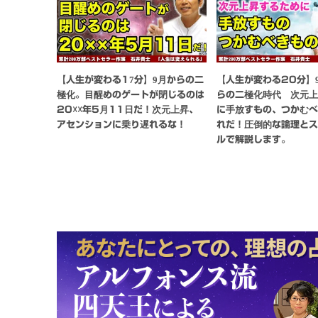
【人生が変わる17分】9月からの二
【人生が変わる20分】
極化。目醒めのゲートが閉じるのは
らの二極化時代 次元
20☓☓年5月11日だ！次元上昇、
に手放すもの、つかむ
アセンションに乗り遅れるな！
れだ！圧倒的な論理と
ルで解説します。