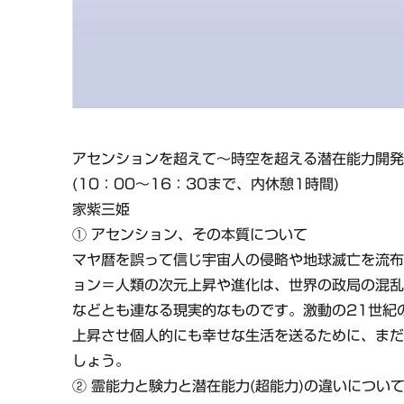
アセンションを超えて～時空を超える潜在能力開
(10：00～16：30まで、内休憩1時間)
家紫三姫
① アセンション、その本質について
マヤ暦を誤って信じ宇宙人の侵略や地球滅亡を流
ョン＝人類の次元上昇や進化は、世界の政局の混乱
などとも連なる現実的なものです。激動の21世紀
上昇させ個人的にも幸せな生活を送るために、ま
しょう。
② 霊能力と験力と潜在能力(超能力)の違いについ