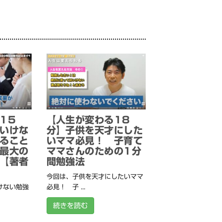
15
【人生が変わる18
いけな
分】子供を天才にした
ること
いママ必見！ 子育て
最大の
ママさんのための1分
【著者
間勉強法
今回は、子供を天才にしたいママ
けない勉強
必見！ 子 ...
続きを読む