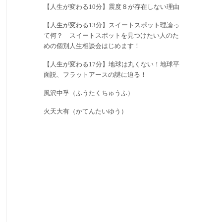
【人生が変わる10分】震度８が存在しない理由
【人生が変わる13分】スイートスポット理論っ
て何？ スイートスポットを見つけたい人のた
めの個別人生相談会はじめます！
【人生が変わる17分】地球は丸くない！地球平
面説、フラットアースの謎に迫る！
風沢中孚（ふうたくちゅうふ）
火天大有（かてんたいゆう）