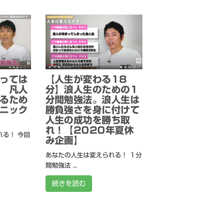
っては
【人生が変わる18
 凡人
分】浪人生のための1
るため
分間勉強法。浪人生は
ニック
勝負強さを身に付けて
人生の成功を勝ち取
れ！【2020年夏休
る！ 今回
み企画】
あなたの人生は変えられる！ １分
間勉強法 ...
続きを読む