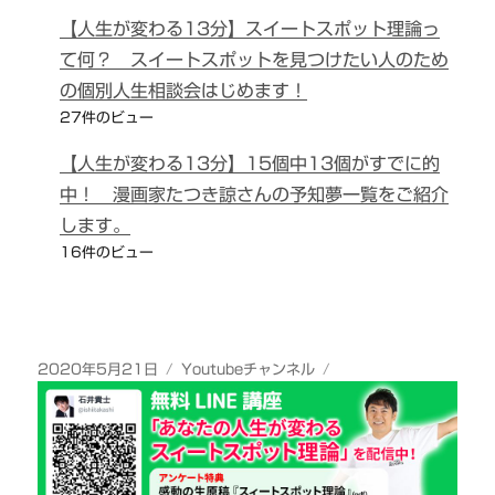
【人生が変わる13分】スイートスポット理論っ
て何？ スイートスポットを見つけたい人のため
の個別人生相談会はじめます！
27件のビュー
【人生が変わる13分】15個中13個がすでに的
中！ 漫画家たつき諒さんの予知夢一覧をご紹介
します。
16件のビュー
投
カ
2020年5月21日
Youtubeチャンネル
稿
テ
日:
ゴ
リ
ー