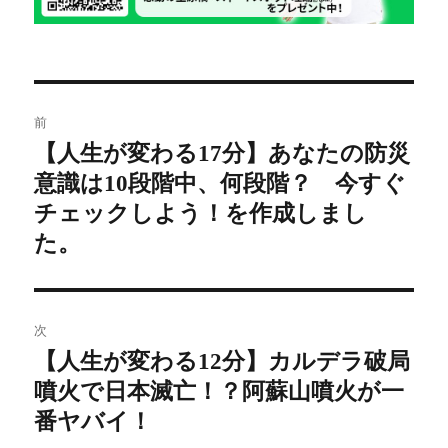
投
前
稿
【人生が変わる17分】あなたの防災
前
意識は10段階中、何段階？ 今すぐ
の
ナ
投
チェックしよう！を作成しまし
ビ
稿:
た。
ゲ
ー
次
シ
【人生が変わる12分】カルデラ破局
次
噴火で日本滅亡！？阿蘇山噴火が一
の
ョ
投
番ヤバイ！
ン
稿: