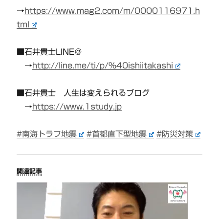
→
https://www.mag2.com/m/0000116971.h
tml
■石井貴士LINE＠
→
http://line.me/ti/p/%40ishiitakashi
■石井貴士 人生は変えられるブログ
→
https://www.1study.jp
#南海トラフ地震
#首都直下型地震
#防災対策
関連記事