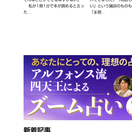
私が1冊1分で本が読めると言っ
い」という論調のもの
た…
「多読…
新着記事