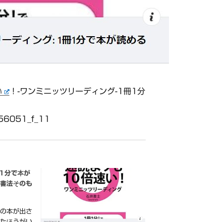
い
！-ワンミニッツリーディング-1冊1分
56051_f_11
1分で本が
読書法そのも
術の本が出さ
したほうがい