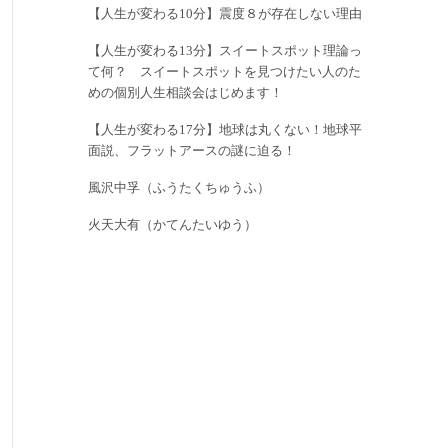
【人生が変わる10分】震度８が存在しない理由
【人生が変わる13分】スイートスポット理論っ
て何？ スイートスポットを見つけたい人のた
めの個別人生相談会はじめます！
【人生が変わる17分】地球は丸くない！地球平
面説、フラットアースの謎に迫る！
風沢中孚（ふうたくちゅうふ）
火天大有（かてんたいゆう）