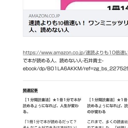
https://www.amazon.co.jp/速読よりも10倍速
で本が読める人、読めない人-石井貴士-
ebook/dp/B01LA6AKKM/ref=zg_bs_22752
関連記事
【１分間読書法】★1冊1分で本が
【１分間読書法】★1冊
読めるようになれば、人生が変わ
読めるようになれば、
る。
のが変わる
「1冊1分で本が読めるだって？
これまで、多くの読書
そんなことができるはずがない」
れてきました。「精読