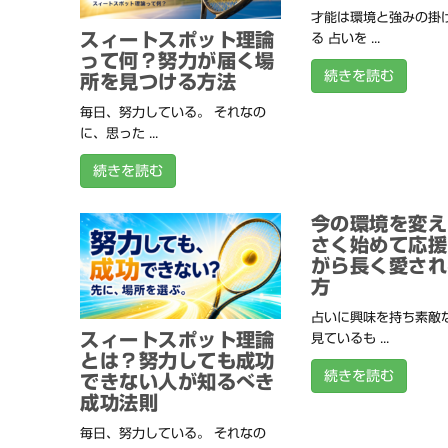
才能は環境と強みの掛
スィートスポット理論
る 占いを ...
って何？努力が届く場
続きを読む
所を見つける方法
毎日、努力している。 それなの
に、思った ...
続きを読む
今の環境を変え
さく始めて応援
がら長く愛され
方
占いに興味を持ち素敵
スィートスポット理論
見ているも ...
とは？努力しても成功
続きを読む
できない人が知るべき
成功法則
毎日、努力している。 それなの