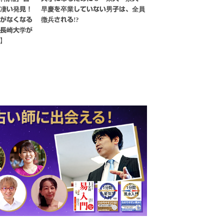
の凄い発見！
早慶を卒業していない男子は、全員
ナがなくなる
徴兵される!?
｜長崎大学が
望】