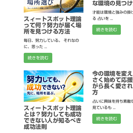
な環境の見つけ
才能は環境と強みの掛
スィートスポット理論
る 占いを ...
って何？努力が届く場
続きを読む
所を見つける方法
毎日、努力している。 それなの
に、思った ...
続きを読む
今の環境を変え
さく始めて応援
がら長く愛され
方
占いに興味を持ち素敵
スィートスポット理論
見ているも ...
とは？努力しても成功
続きを読む
できない人が知るべき
成功法則