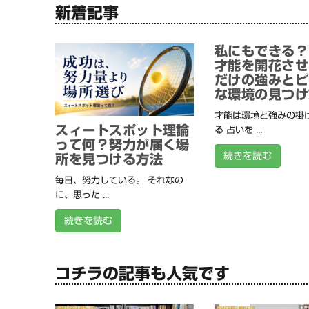
新着記事
私にもできる？
才能を開花させ
だけの強みとピ
な環境の見つけ
才能は環境と強みの掛
スィートスポット理論
る 占いを ...
って何？努力が届く場
続きを読む
所を見つける方法
毎日、努力している。 それなの
に、思った ...
続きを読む
コチラの記事も人気です