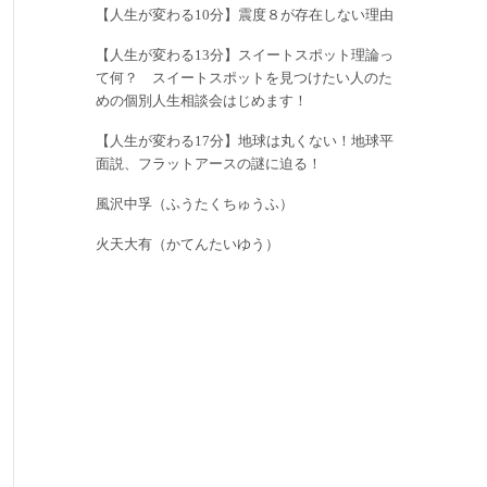
【人生が変わる10分】震度８が存在しない理由
【人生が変わる13分】スイートスポット理論っ
て何？ スイートスポットを見つけたい人のた
めの個別人生相談会はじめます！
【人生が変わる17分】地球は丸くない！地球平
面説、フラットアースの謎に迫る！
風沢中孚（ふうたくちゅうふ）
火天大有（かてんたいゆう）