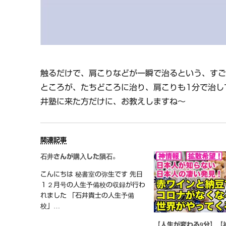
触るだけで、肩こりなどが一瞬で治るという、す
ところが、たちどころに治り、肩こりも1分で治し
井塾に来た方だけに、お教えしますね～
関連記事
石井さんが購入した隕石。
こんにちは 秘書室の弥生です 先日
１２月号の人生予備校の収録が行わ
れました 「石井貴士の人生予備
校」…
【人生が変わる9分】【