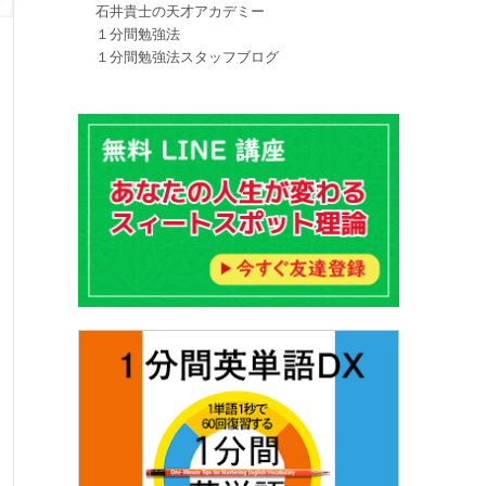
石井貴士の天才アカデミー
１分間勉強法
１分間勉強法スタッフブログ