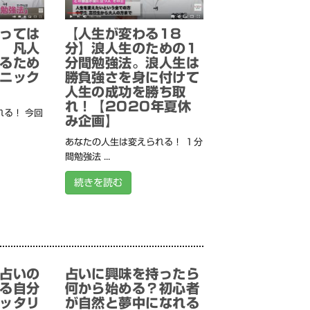
っては
【人生が変わる18
 凡人
分】浪人生のための1
るため
分間勉強法。浪人生は
ニック
勝負強さを身に付けて
人生の成功を勝ち取
れ！【2020年夏休
る！ 今回
み企画】
あなたの人生は変えられる！ １分
間勉強法 ...
続きを読む
占いの
占いに興味を持ったら
る自分
何から始める？初心者
ッタリ
が自然と夢中になれる