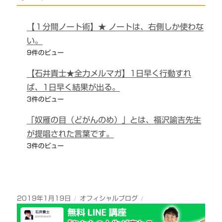
【１分間ノート術】★ ノートは、右側しか使わな
い。
9件のビュー
【石井貴士★全力メルマガ】1日早く行動すれ
ば、1日早く結果が出る。
3件のビュー
「奴雁の目（どがんのめ）」とは、福沢諭吉先生
が提唱された言葉です。
3件のビュー
投
カ
2019年1月19日
オフィシャルブログ
稿
テ
日:
ゴ