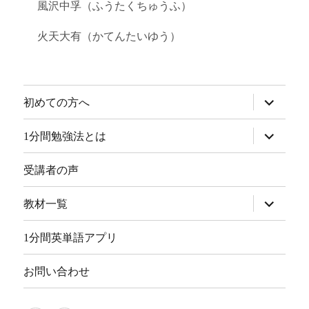
風沢中孚（ふうたくちゅうふ）
火天大有（かてんたいゆう）
サ
初めての方へ
ブ
メ
ニ
サ
1分間勉強法とは
ュ
ブ
ー
メ
を
ニ
受講者の声
展
ュ
開
ー
を
サ
教材一覧
展
ブ
開
メ
ニ
1分間英単語アプリ
ュ
ー
を
お問い合わせ
展
開