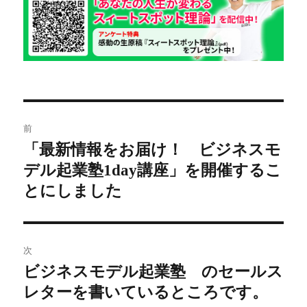
リ
ー
投
前
稿
「最新情報をお届け！ ビジネスモ
前
デル起業塾1day講座」を開催するこ
の
ナ
投
とにしました
ビ
稿:
ゲ
次
ー
ビジネスモデル起業塾 のセールス
次
シ
レターを書いているところです。
の