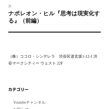
次
ー
ナポレオン・ヒル『思考は現実化す
次
シ
る』（前編）
の
投
ョ
稿:
ン
（株）ココロ・シンデレラ 渋谷区道玄坂1-12-1 渋
谷マークシティー ウェスト 22F
カテゴリー
Youtubeチャンネル