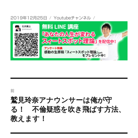
投
カ
2019年12月25日
Youtubeチャンネル
稿
テ
日:
ゴ
リ
ー
投
前
稿
鷲見玲奈アナウンサーは俺が守
前
る！ 不倫疑惑を吹き飛ばす方法、
の
ナ
投
教えます！
ビ
稿:
ゲ