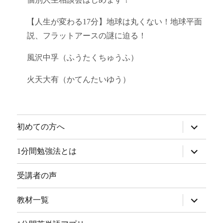
【人生が変わる17分】地球は丸くない！地球平面
説、フラットアースの謎に迫る！
風沢中孚（ふうたくちゅうふ）
火天大有（かてんたいゆう）
サ
初めての方へ
ブ
メ
ニ
サ
1分間勉強法とは
ュ
ブ
ー
メ
を
ニ
受講者の声
展
ュ
開
ー
を
サ
教材一覧
展
ブ
開
メ
ニ