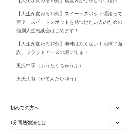
【人生が変わる10分】震度８が存在しない理由
【人生が変わる13分】スイートスポット理論って
何？ スイートスポットを見つけたい人のための
個別人生相談会はじめます！
【人生が変わる17分】地球は丸くない！地球平面
説、フラットアースの謎に迫る！
風沢中孚（ふうたくちゅうふ）
火天大有（かてんたいゆう）
サ
初めての方へ
ブ
メ
ニ
サ
1分間勉強法とは
ュ
ブ
ー
メ
を