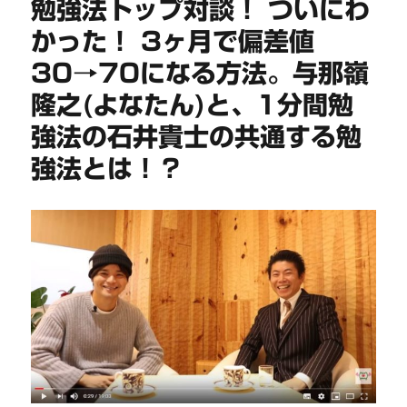
勉強法トップ対談！ ついにわ
かった！ 3ヶ月で偏差値
30→70になる方法。与那嶺
隆之(よなたん)と、1分間勉
強法の石井貴士の共通する勉
強法とは！？