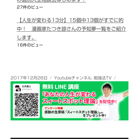
27件のビュー
【人生が変わる13分】15個中13個がすでに的
中！ 漫画家たつき諒さんの予知夢一覧をご紹介
します。
16件のビュー
投
カ
2017年12月26日
Youtubeチャンネル
,
勉強法TV
稿
テ
日:
ゴ
リ
ー