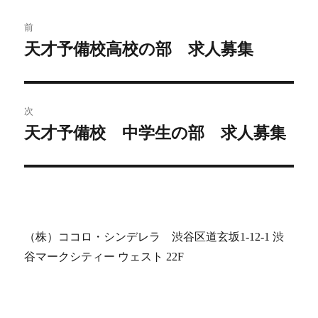
投
前
稿
天才予備校高校の部 求人募集
前
の
ナ
投
ビ
稿:
次
天才予備校 中学生の部 求人募集
ゲ
次
の
ー
投
シ
稿:
ョ
（株）ココロ・シンデレラ 渋谷区道玄坂1-12-1 渋
ン
谷マークシティー ウェスト 22F