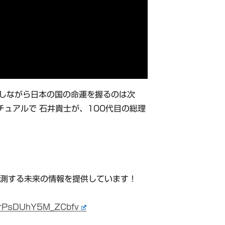
かしながら日本の国の命運を握るのは次
チュアルで 石井貴士が、100代目の総理
測する未来の情報を提供しています！
YrPsDUhY5M_ZCbfv