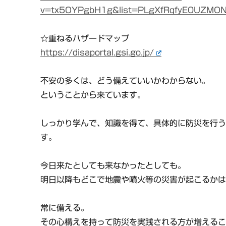
v=tx5OYPgbH1g&list=PLgXfRqfyE0UZMON
☆重ねるハザードマップ
https://disaportal.gsi.go.jp/
不安の多くは、どう備えていいかわからない。
ということから来ています。
しっかり学んで、知識を得て、具体的に防災を行
す。
今日来たとしても来なかったとしても。
明日以降もどこで地震や噴火等の災害が起こるか
常に備える。
その心構えを持って防災を実践される方が増える