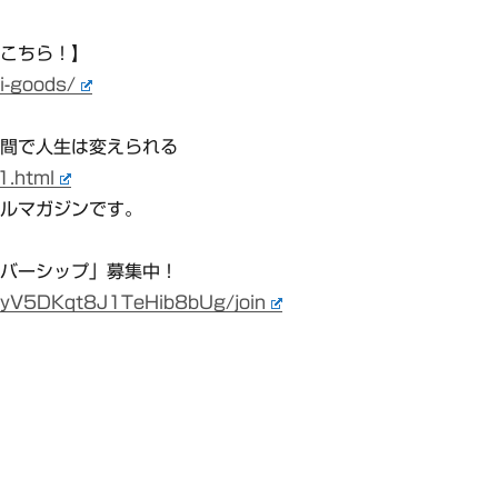
はこちら！】
i-goods/
分間で人生は変えられる
.html
ルマガジンです。
ンバーシップ」募集中！
oyV5DKqt8J1TeHib8bUg/join