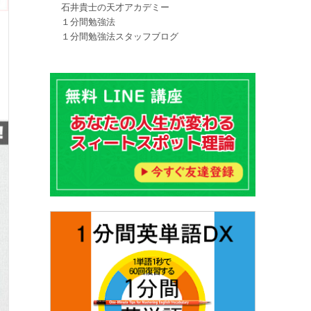
石井貴士の天才アカデミー
１分間勉強法
１分間勉強法スタッフブログ