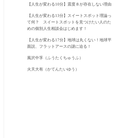
【人生が変わる10分】震度８が存在しない理由
【人生が変わる13分】スイートスポット理論っ
て何？ スイートスポットを見つけたい人のた
めの個別人生相談会はじめます！
【人生が変わる17分】地球は丸くない！地球平
面説、フラットアースの謎に迫る！
風沢中孚（ふうたくちゅうふ）
火天大有（かてんたいゆう）