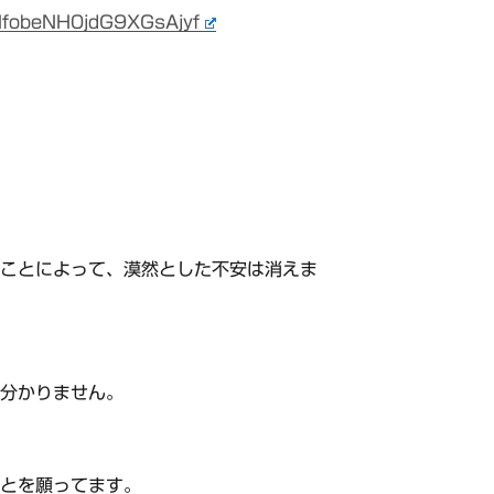
fobeNH0jdG9XGsAjyf
うことによって、漠然とした不安は消えま
は分かりません。
ことを願ってます。