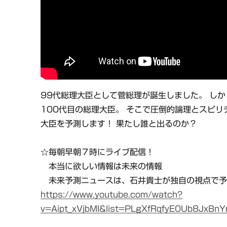
99代総理大臣として菅総理が誕生しました。 し
100代目の総理大臣。 そこで圧倒的論理とスピリ
大臣を予測します！ 果たし誰と出るのか？
☆毎朝早朝７時にライブ配信！
本当に欲しい情報は未来の情報
未来予測ニュースは、石井貴士が独自の視点で予
https://www.youtube.com/watch?
v=Aipt_xVjbMI&list=PLgXfRqfyE0Ub8JxBn