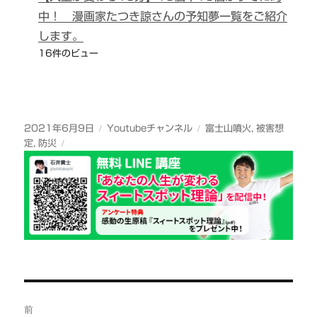
中！ 漫画家たつき諒さんの予知夢一覧をご紹介
します。
16件のビュー
投
カ
タ
2021年6月9日
Youtubeチャンネル
富士山噴火
,
被害想
稿
テ
グ
定
,
防災
日:
ゴ
リ
ー
投
前