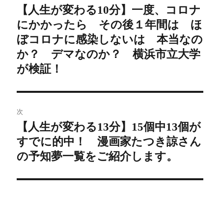
稿
【人生が変わる10分】一度、コロナ
前
にかかったら その後１年間は ほ
の
ナ
投
ぼコロナに感染しないは 本当なの
ビ
稿:
か？ デマなのか？ 横浜市立大学
ゲ
が検証！
ー
シ
次
【人生が変わる13分】15個中13個が
次
ョ
すでに的中！ 漫画家たつき諒さん
の
ン
投
の予知夢一覧をご紹介します。
稿: