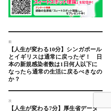
投
前
稿
【人生が変わる10分】シンガポール
前
とイギリスは通常に戻ったぞ！ 日
の
ナ
投
本の新規感染者数は1日何人以下に
ビ
稿:
なったら通常の生活に戻るべきなの
ゲ
か？
ー
シ
次
【人生が変わる7分】厚生省データ
次
ョ