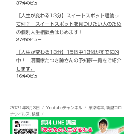
37件のビュー
【人生が変わる13分】スイートスポット理論っ
て何？ スイートスポットを見つけたい人のため
の個別人生相談会はじめます！
27件のビュー
【人生が変わる13分】15個中13個がすでに的
中！ 漫画家たつき諒さんの予知夢一覧をご紹介
します。
16件のビュー
投
カ
タ
2021年8月3日
Youtubeチャンネル
感染確率
,
新型コロ
稿
テ
グ
ナウイルス
,
検証
日:
ゴ
リ
ー