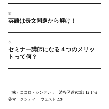
投
前
稿
英語は長文問題から解け！
前
の
ナ
投
ビ
稿:
次
セミナー講師になる４つのメリッ
ゲ
次
トって何？
の
ー
投
シ
稿:
ョ
ン
（株）ココロ・シンデレラ 渋谷区道玄坂1-12-1 渋
谷マークシティー ウェスト 22F