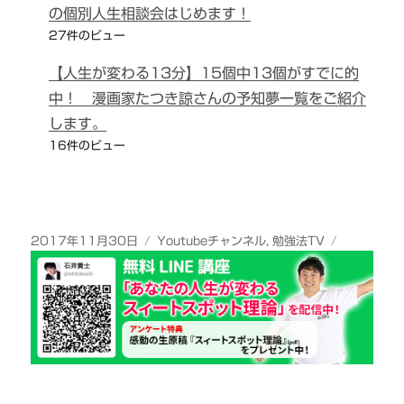
の個別人生相談会はじめます！
27件のビュー
【人生が変わる13分】15個中13個がすでに的
中！ 漫画家たつき諒さんの予知夢一覧をご紹介
します。
16件のビュー
投
カ
2017年11月30日
Youtubeチャンネル
,
勉強法TV
稿
テ
日:
ゴ
リ
ー