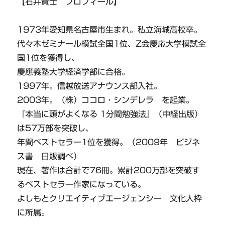
【石井貴士 プロフィール】
1973年愛知県名古屋市生まれ。私立海城高校卒。
代々木ゼミナール模試全国1位、Z会慶応大学模試全
国1位を獲得し、
慶應義塾大学経済学部に合格。
1997年。信越放送アナウンス部入社。
2003年。（株）ココロ・シンデレラ を起業。
『本当に頭がよくなる 1分間勉強法』（中経出版）
は57万部を突破し、
年間ベストセラー1位を獲得。（2009年 ビジネ
ス書 日販調べ）
現在、著作は合計で76冊。累計200万部を突破す
るベストセラー作家になっている。
よしもとクリエイティブエージェンシー 文化人枠
に所属。