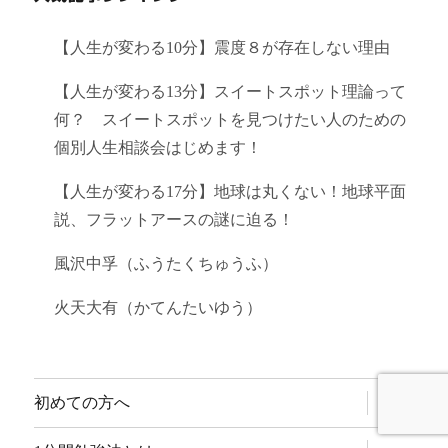
【人生が変わる10分】震度８が存在しない理由
【人生が変わる13分】スイートスポット理論って
何？ スイートスポットを見つけたい人のための
個別人生相談会はじめます！
【人生が変わる17分】地球は丸くない！地球平面
説、フラットアースの謎に迫る！
風沢中孚（ふうたくちゅうふ）
火天大有（かてんたいゆう）
サ
初めての方へ
ブ
メ
ニ
サ