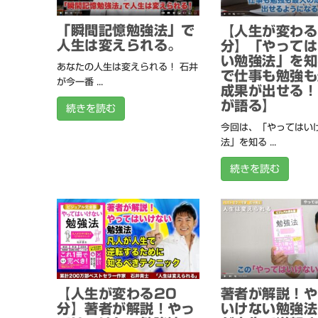
「瞬間記憶勉強法」で
【人生が変わる
人生は変えられる。
分】「やっては
い勉強法」を知
あなたの人生は変えられる！ 石井
で仕事も勉強も
が今一番 ...
成果が出せる！
が語る】
続きを読む
今回は、「やってはい
法」を知る ...
続きを読む
【人生が変わる20
著者が解説！や
分】著者が解説！やっ
いけない勉強法