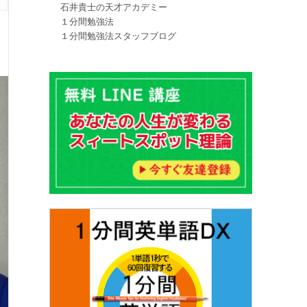
石井貴士の天才アカデミー
１分間勉強法
１分間勉強法スタッフブログ