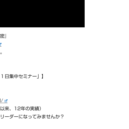
秘密』
す。
 １日集中セミナー」】
l/
年以来、12年の実績）
リーダーになってみませんか？