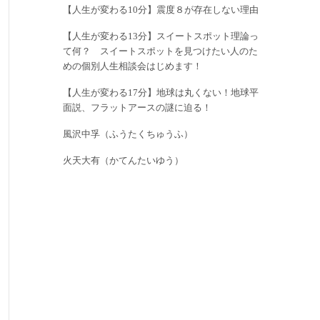
【人生が変わる10分】震度８が存在しない理由
【人生が変わる13分】スイートスポット理論っ
て何？ スイートスポットを見つけたい人のた
めの個別人生相談会はじめます！
【人生が変わる17分】地球は丸くない！地球平
面説、フラットアースの謎に迫る！
風沢中孚（ふうたくちゅうふ）
火天大有（かてんたいゆう）