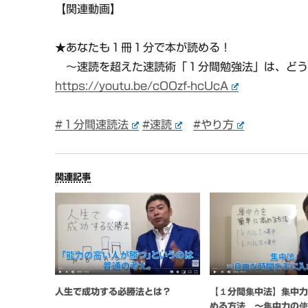
【関連動画】
★あなたも１冊１分で本が読める！
〜速読を超えた速読術「１分間勉強法」は、どう
https://youtu.be/cOOzf-hcUcA
#１分間速読法
#速読
#やり方
関連記事
人生で成功する必勝法とは？
【１分間集中法】集中
める方法 〜集中力の