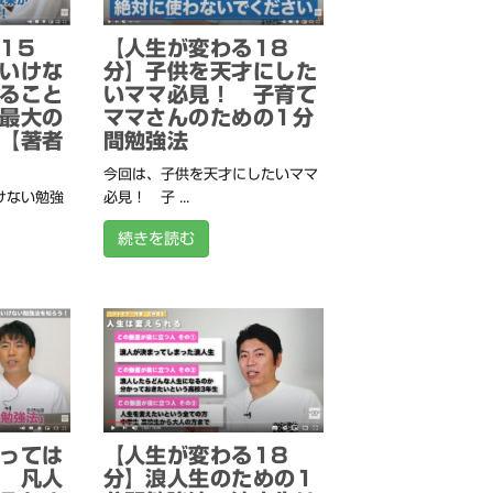
15
【人生が変わる18
いけな
分】子供を天才にした
ること
いママ必見！ 子育て
最大の
ママさんのための1分
【著者
間勉強法
今回は、子供を天才にしたいママ
けない勉強
必見！ 子 ...
続きを読む
っては
【人生が変わる18
 凡人
分】浪人生のための1