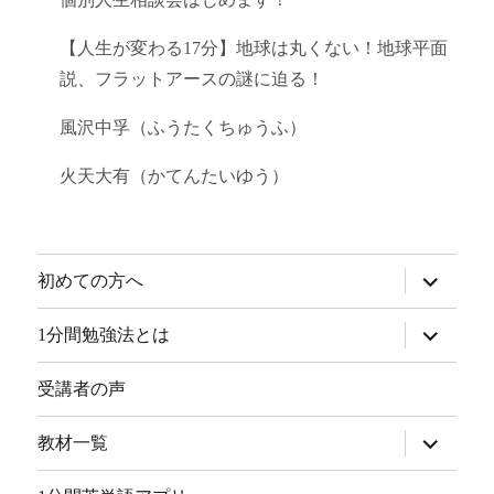
【人生が変わる17分】地球は丸くない！地球平面
説、フラットアースの謎に迫る！
風沢中孚（ふうたくちゅうふ）
火天大有（かてんたいゆう）
サ
初めての方へ
ブ
メ
ニ
サ
1分間勉強法とは
ュ
ブ
ー
メ
を
ニ
受講者の声
展
ュ
開
ー
を
サ
教材一覧
展
ブ
開
メ
ニ