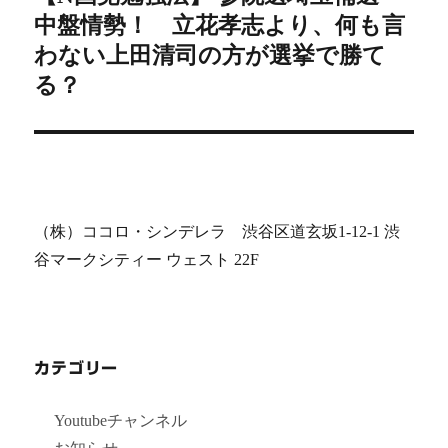
ー
中盤情勢！ 立花孝志より、何も言
の
シ
投
わない上田清司の方が選挙で勝て
稿:
る？
ョ
ン
（株）ココロ・シンデレラ 渋谷区道玄坂1-12-1 渋
谷マークシティー ウェスト 22F
カテゴリー
Youtubeチャンネル