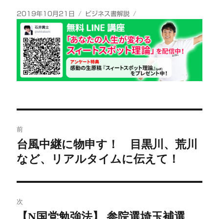
投
カ
2019年10月21日
ビジネス書解説
稿
テ
日:
ゴ
リ
ー
投
前
稿
台風中継に物申す！ 目黒川、荒川
前
など、リアルタイムに伝えて！
の
ナ
投
ビ
稿:
ゲ
次
【N国党勉強法】 参院選埼玉補選
次