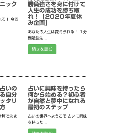
ニック
勝負強さを身に付けて
人生の成功を勝ち取
れ！【2020年夏休
る！ 今回
み企画】
あなたの人生は変えられる！ １分
間勉強法 ...
続きを読む
占いの
占いに興味を持ったら
る自分
何から始める？初心者
ッタリ
が自然と夢中になれる
方
最初のステップ
け算で決ま
占いの世界へようこそ 占いに興味
を持った ...