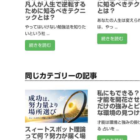
凡人が人生で逆転する
に知るべきテク
ために知るべきテクニ
とは？
ックとは？
あなたの人生は変えられ
やってはいけない勉強法を知りた
は、やっ ...
いという社 ...
続きを読む
続きを読む
同じカテゴリーの記事
私にもできる？
才能を開花させ
だけの強みとピ
な環境の見つけ
才能は環境と強みの掛
スィートスポット理論
る 占いを ...
って何？努力が届く場