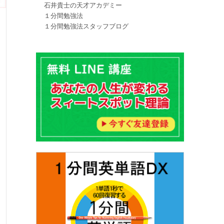
石井貴士の天才アカデミー
１分間勉強法
１分間勉強法スタッフブログ