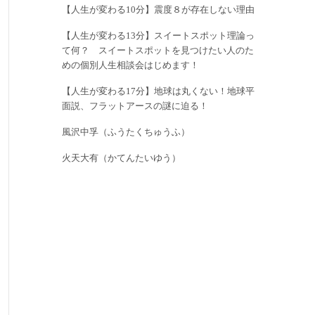
【人生が変わる10分】震度８が存在しない理由
【人生が変わる13分】スイートスポット理論っ
て何？ スイートスポットを見つけたい人のた
めの個別人生相談会はじめます！
【人生が変わる17分】地球は丸くない！地球平
面説、フラットアースの謎に迫る！
風沢中孚（ふうたくちゅうふ）
火天大有（かてんたいゆう）