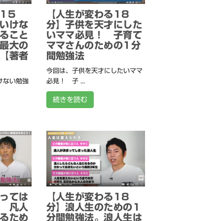
15
【人生が変わる18
いけな
分】子供を天才にした
ること
いママ必見！ 子育て
最大の
ママさんのための1分
【著者
間勉強法
今回は、子供を天才にしたいママ
けない勉強
必見！ 子 ...
続きを読む
っては
【人生が変わる18
 凡人
分】浪人生のための1
るため
分間勉強法。浪人生は