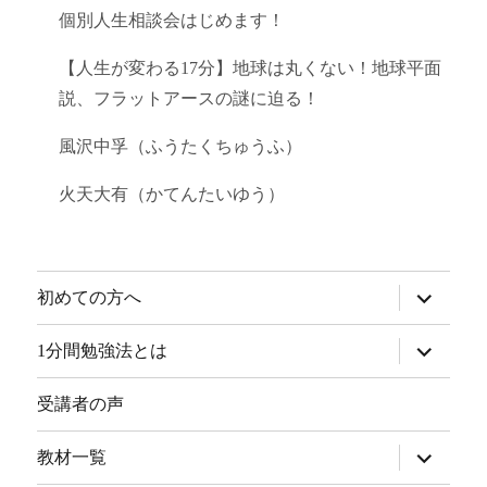
個別人生相談会はじめます！
【人生が変わる17分】地球は丸くない！地球平面
説、フラットアースの謎に迫る！
風沢中孚（ふうたくちゅうふ）
火天大有（かてんたいゆう）
サ
初めての方へ
ブ
メ
ニ
サ
1分間勉強法とは
ュ
ブ
ー
メ
を
ニ
受講者の声
展
ュ
開
ー
を
サ
教材一覧
展
ブ
開
メ