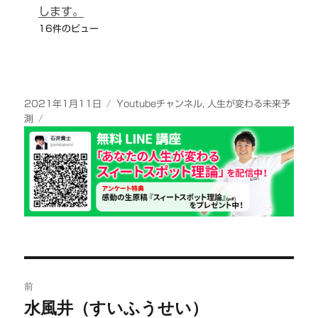
します。
16件のビュー
投
カ
2021年1月11日
Youtubeチャンネル
,
人生が変わる未来予
稿
テ
測
日:
ゴ
リ
ー
投
前
稿
水風井（すいふうせい）
前