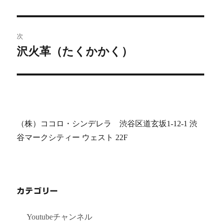
の
ナ
投
ビ
稿:
次
沢火革（たくかかく）
ゲ
次
の
ー
投
シ
稿:
ョ
（株）ココロ・シンデレラ 渋谷区道玄坂1-12-1 渋
ン
谷マークシティー ウェスト 22F
カテゴリー
Youtubeチャンネル