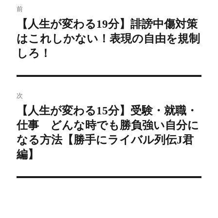
前
稿
【人生が変わる19分】誹謗中傷対策
前
はこれしかない！表現の自由を規制
の
ナ
投
しろ！
ビ
稿:
ゲ
次
ー
【人生が変わる15分】受験・就職・
次
シ
仕事 どんな時でも勝負強い自分に
の
投
なる方法【勝手にライバル列伝J君
ョ
稿:
編】
ン