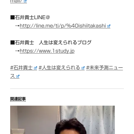
mail/
■石井貴士LINE＠
→
http://line.me/ti/p/%40ishiitakashi
■石井貴士 人生は変えられるブログ
→
https://www.1study.jp
#石井貴士
#人生は変えられる
#未来予測ニュー
ス
関連記事