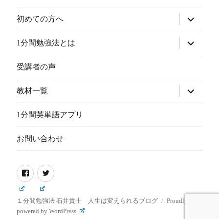
サ
初めての方へ
ブ
メ
ニ
サ
1分間勉強法とは
ュ
ブ
ー
メ
を
ニ
受講者の声
展
ュ
開
ー
を
サ
教材一覧
展
ブ
開
メ
ニ
1分間英単語アプリ
ュ
ー
を
お問い合わせ
展
開
Facebook
Twitter
１分間勉強法 石井貴士 人生は変えられるブログ
Proudly
powered by WordPress