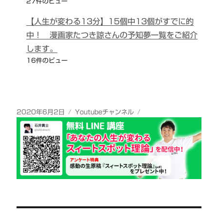
27件のビュー
【人生が変わる13分】15個中13個がすでに的
中！ 漫画家たつき諒さんの予知夢一覧をご紹介
します。
16件のビュー
投
カ
2020年6月2日
Youtubeチャンネル
稿
テ
日:
ゴ
リ
ー
投