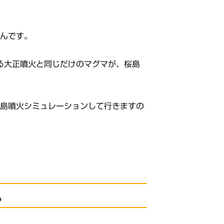
なんです。
る大正噴火と同じだけのマグマが、桜島
。
う島噴火シミュレーションして行きますの
。