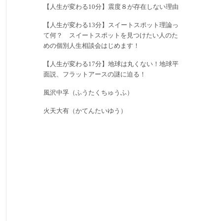
【人生が変わる10分】震度８が存在しない理由
【人生が変わる13分】スイートスポット理論っ
て何？ スイートスポットを見つけたい人のた
めの個別人生相談会はじめます！
【人生が変わる17分】地球は丸くない！地球平
面説、フラットアースの謎に迫る！
風沢中孚（ふうたくちゅうふ）
火天大有（かてんたいゆう）