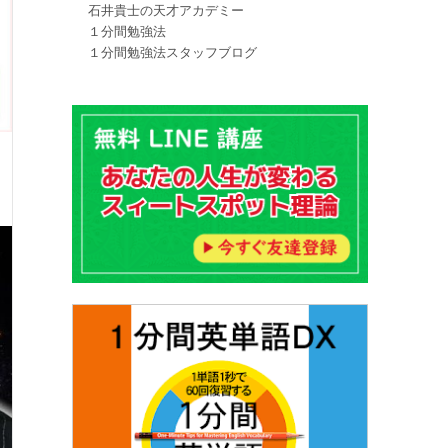
石井貴士の天才アカデミー
１分間勉強法
１分間勉強法スタッフブログ