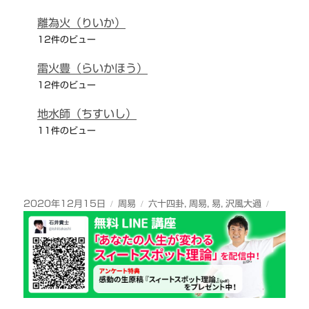
離為火（りいか）
12件のビュー
雷火豊（らいかほう）
12件のビュー
地水師（ちすいし）
11件のビュー
投
カ
タ
2020年12月15日
周易
六十四卦
,
周易
,
易
,
沢風大過
稿
テ
グ
日:
ゴ
リ
ー