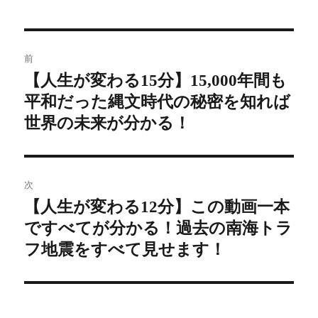
投
前
稿
【人生が変わる15分】15,000年間も
前
平和だった縄文時代の秘密を知れば
の
ナ
投
世界の未来が分かる！
ビ
稿:
ゲ
次
ー
【人生が変わる12分】この動画一本
次
シ
ですべてが分かる！過去の南海トラ
の
投
フ地震をすべて見せます！
ョ
稿:
ン