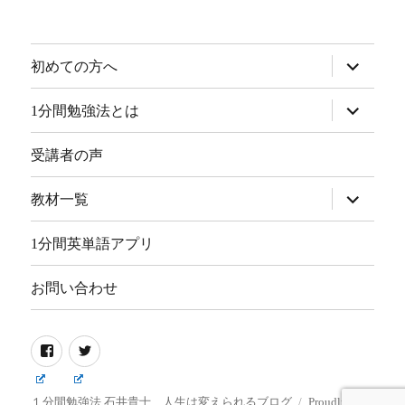
サ
初めての方へ
ブ
メ
ニ
サ
1分間勉強法とは
ュ
ブ
ー
メ
を
ニ
受講者の声
展
ュ
開
ー
を
サ
教材一覧
展
ブ
開
メ
ニ
1分間英単語アプリ
ュ
ー
を
お問い合わせ
展
開
Facebook
Twitter
１分間勉強法 石井貴士 人生は変えられるブログ
Proudly