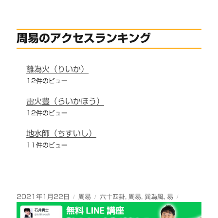
周易のアクセスランキング
離為火（りいか）
12件のビュー
雷火豊（らいかほう）
12件のビュー
地水師（ちすいし）
11件のビュー
投
カ
タ
2021年1月22日
周易
六十四卦
,
周易
,
巽為風
,
易
稿
テ
グ
日:
ゴ