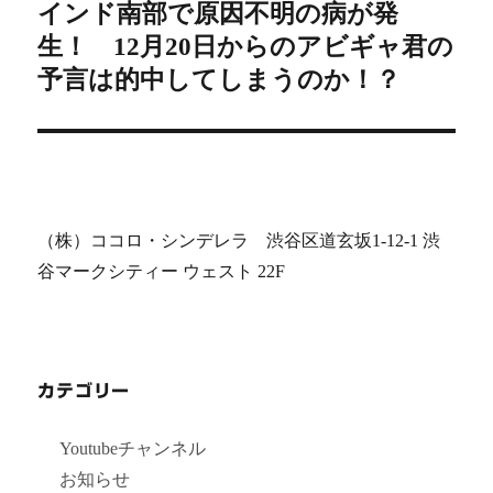
インド南部で原因不明の病が発
の
ョ
投
生！ 12月20日からのアビギャ君の
ン
稿:
予言は的中してしまうのか！？
（株）ココロ・シンデレラ 渋谷区道玄坂1-12-1 渋
谷マークシティー ウェスト 22F
カテゴリー
Youtubeチャンネル
お知らせ