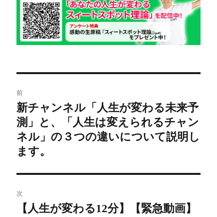
リ
ー
投
前
稿
新チャンネル「人生が変わる未来予
前
測」と、「人生は変えられるチャン
の
ナ
投
ネル」の３つの違いについて説明し
ビ
稿:
ます。
ゲ
ー
次
シ
【人生が変わる12分】【緊急動画】
次