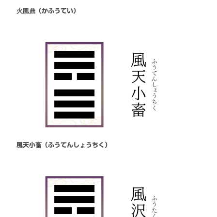
火風鼎（かふうてい）
風天小畜（ふうてんしょうちく）