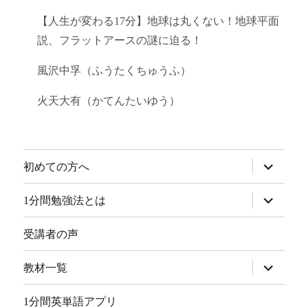
【人生が変わる17分】地球は丸くない！地球平面
説、フラットアースの謎に迫る！
風沢中孚（ふうたくちゅうふ）
火天大有（かてんたいゆう）
サ
初めての方へ
ブ
メ
ニ
サ
1分間勉強法とは
ュ
ブ
ー
メ
を
ニ
受講者の声
展
ュ
開
ー
を
サ
教材一覧
展
ブ
開
メ
ニ
1分間英単語アプリ
ュ