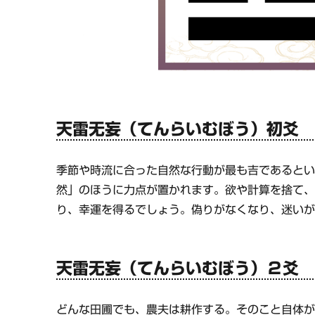
天雷无妄（てんらいむぼう）初爻
季節や時流に合った自然な行動が最も吉であると
然」のほうに力点が置かれます。欲や計算を捨て
り、幸運を得るでしょう。偽りがなくなり、迷い
天雷无妄（てんらいむぼう）２爻
どんな田圃でも、農夫は耕作する。そのこと自体