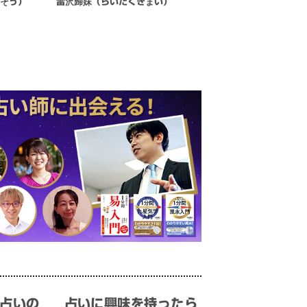
いそう）
雷沢歸妹（らいたくきまい）
占いの
占いに興味を持ったら