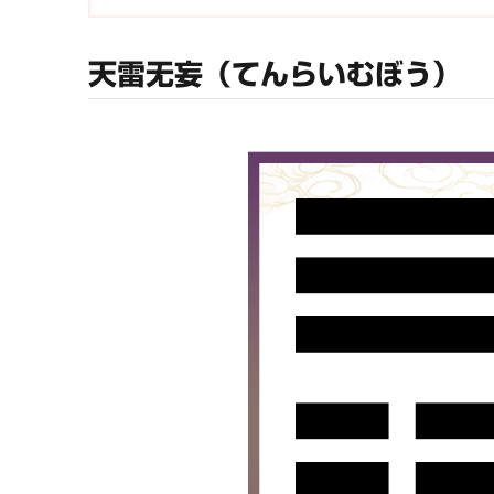
天雷无妄（てんらいむぼう）