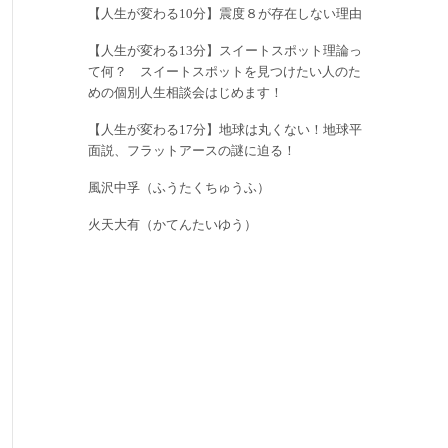
【人生が変わる10分】震度８が存在しない理由
【人生が変わる13分】スイートスポット理論っ
て何？ スイートスポットを見つけたい人のた
めの個別人生相談会はじめます！
【人生が変わる17分】地球は丸くない！地球平
面説、フラットアースの謎に迫る！
風沢中孚（ふうたくちゅうふ）
火天大有（かてんたいゆう）