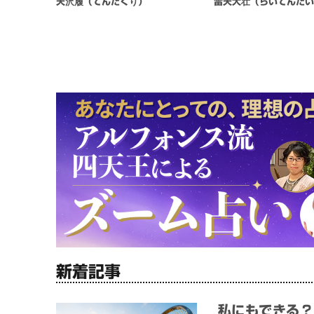
天沢履（てんたくり）
雷天大壮（らいてんた
新着記事
私にもできる？