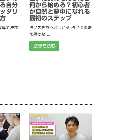
る自分
何から始める？初心者
ッタリ
が自然と夢中になれる
方
最初のステップ
け算で決ま
占いの世界へようこそ 占いに興味
を持った ...
続きを読む