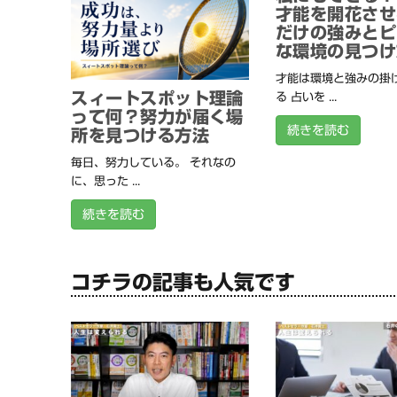
才能を開花させ
だけの強みとピ
な環境の見つけ
才能は環境と強みの掛
スィートスポット理論
る 占いを ...
って何？努力が届く場
続きを読む
所を見つける方法
毎日、努力している。 それなの
に、思った ...
続きを読む
コチラの記事も人気です