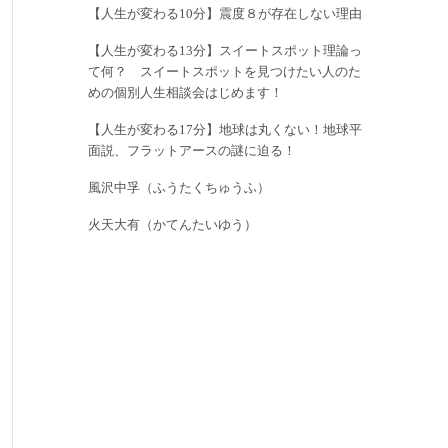
【人生が変わる10分】震度８が存在しない理由
【人生が変わる13分】スイートスポット理論っ
て何？ スイートスポットを見つけたい人のた
めの個別人生相談会はじめます！
【人生が変わる17分】地球は丸くない！地球平
面説、フラットアースの謎に迫る！
風沢中孚（ふうたくちゅうふ）
火天大有（かてんたいゆう）