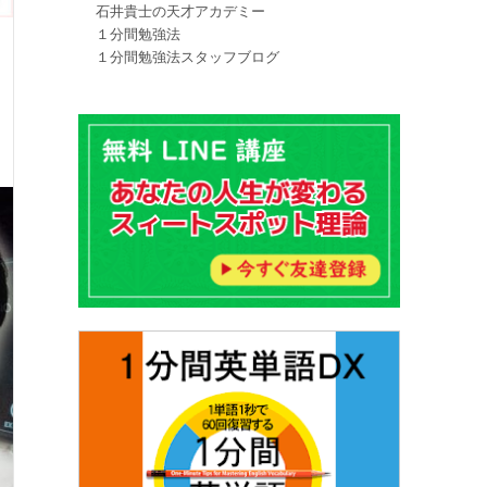
石井貴士の天才アカデミー
１分間勉強法
１分間勉強法スタッフブログ