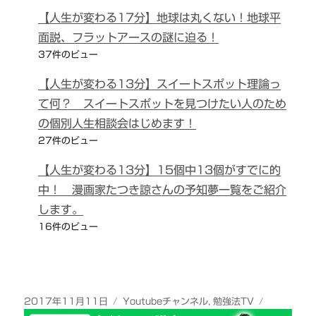
【人生が変わる17分】地球は丸くない！地球平
面説、フラットアースの謎に迫る！
37件のビュー
【人生が変わる13分】スイートスポット理論っ
て何？ スイートスポットを見つけたい人のため
の個別人生相談会はじめます！
27件のビュー
【人生が変わる13分】15個中13個がすでに的
中！ 漫画家たつき諒さんの予知夢一覧をご紹介
します。
16件のビュー
投
カ
2017年11月11日
Youtubeチャンネル
,
勉強法TV
稿
テ