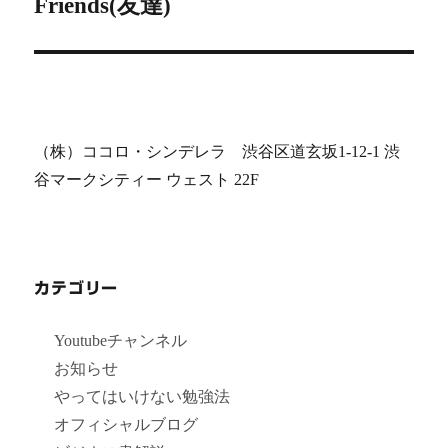
シ
投
Friends(友達)
稿:
ョ
ン
（株）ココロ・シンデレラ 渋谷区道玄坂1-12-1 渋
谷マークシティー ウェスト 22F
カテゴリー
Youtubeチャンネル
お知らせ
やってはいけない勉強法
オフィシャルブログ