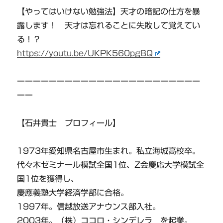
【やってはいけない勉強法】天才の暗記の仕方を暴
露します！ 天才は忘れることに失敗して覚えてい
る！？
https://youtu.be/UKPK560pgBQ
ーーーーーーーーーーーーーーーーーーーーーーー
ーー
【石井貴士 プロフィール】
1973年愛知県名古屋市生まれ。私立海城高校卒。
代々木ゼミナール模試全国1位、Z会慶応大学模試全
国1位を獲得し、
慶應義塾大学経済学部に合格。
1997年。信越放送アナウンス部入社。
2003年。（株）ココロ・シンデレラ を起業。