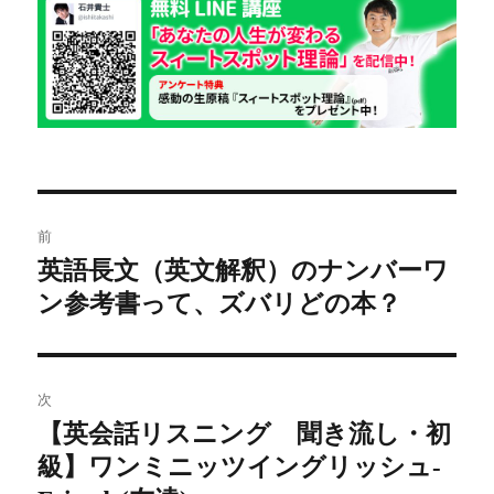
日:
ゴ
リ
ー
投
前
稿
英語長文（英文解釈）のナンバーワ
前
ン参考書って、ズバリどの本？
の
ナ
投
ビ
稿:
ゲ
次
【英会話リスニング 聞き流し・初
次
ー
級】ワンミニッツイングリッシュ-
の