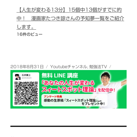
【人生が変わる13分】15個中13個がすでに的
中！ 漫画家たつき諒さんの予知夢一覧をご紹介
します。
16件のビュー
投
カ
2018年8月31日
Youtubeチャンネル
,
勉強法TV
稿
テ
日:
ゴ
リ
ー
投