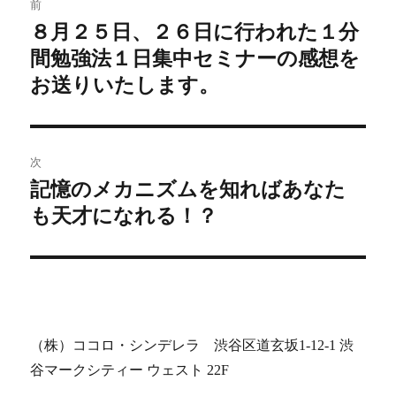
前
稿
８月２５日、２６日に行われた１分
前
間勉強法１日集中セミナーの感想を
の
ナ
投
お送りいたします。
ビ
稿:
ゲ
次
ー
記憶のメカニズムを知ればあなた
次
シ
も天才になれる！？
の
投
ョ
稿:
ン
（株）ココロ・シンデレラ 渋谷区道玄坂1-12-1 渋
谷マークシティー ウェスト 22F