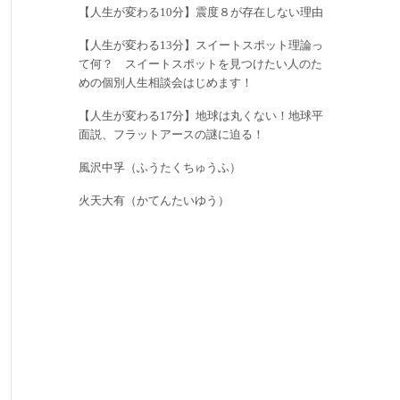
【人生が変わる10分】震度８が存在しない理由
【人生が変わる13分】スイートスポット理論っ
て何？ スイートスポットを見つけたい人のた
めの個別人生相談会はじめます！
【人生が変わる17分】地球は丸くない！地球平
面説、フラットアースの謎に迫る！
風沢中孚（ふうたくちゅうふ）
火天大有（かてんたいゆう）