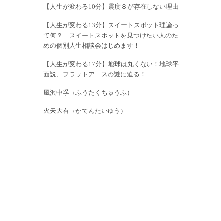
【人生が変わる10分】震度８が存在しない理由
【人生が変わる13分】スイートスポット理論っ
て何？ スイートスポットを見つけたい人のた
めの個別人生相談会はじめます！
【人生が変わる17分】地球は丸くない！地球平
面説、フラットアースの謎に迫る！
風沢中孚（ふうたくちゅうふ）
火天大有（かてんたいゆう）